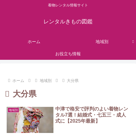
着物レンタル情報サイト
レンタルきもの図鑑
ホーム
地域別
お役立ち情報
ホーム
地域別
大分県
大分県
中津で格安で評判のよい着物レン
地域別
タル7選！結婚式・七五三・成人
式に【2025年最新】