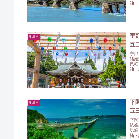
袖・
みて
宇
地域別
五
宇部
結婚
気軽
袖・
にし
下
地域別
五
下関
結婚
気軽
袖・