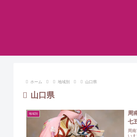
ホーム
地域別
山口県
山口県
周
地域別
七
周南
いま