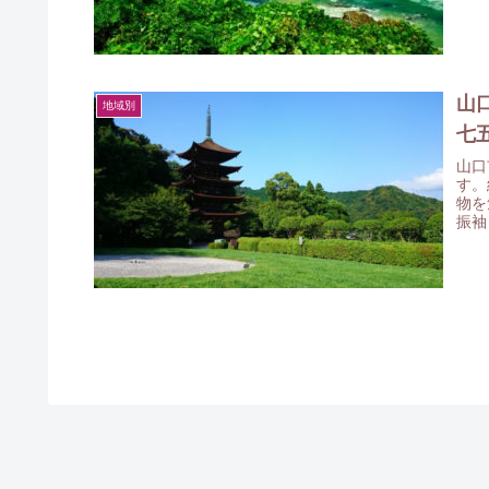
にし
山
地域別
七
山口
す。
物を
振袖
考に