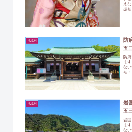
えな
振袖
てみ
防
地域別
五
防府
ます
ない
袖・
みて
岩
地域別
五
岩国
ます
ない