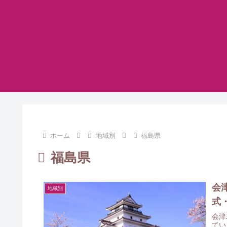
ホーム
地域別
福島県
福島県
会
地域別
式
会津
てい