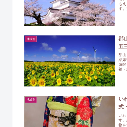
もえ
す。
にし
郡
地域別
五
郡山
結婚
気軽
袖・
にし
い
地域別
式
いわ
す。
物を