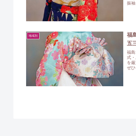
振袖
考に
福
地域別
五
福島
式・
を厳
ぜひ