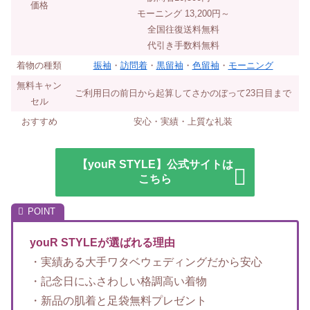
価格
モーニング 13,200円～
全国往復送料無料
代引き手数料無料
着物の種類
振袖
・
訪問着
・
黒留袖
・
色留袖
・
モーニング
無料キャン
ご利用日の前日から起算してさかのぼって23日目まで
セル
おすすめ
安心・実績・上質な礼装
【youR STYLE】公式サイトは
こちら
youR STYLEが選ばれる理由
・実績ある大手ワタベウェディングだから安心
・記念日にふさわしい格調高い着物
・新品の肌着と足袋無料プレゼント