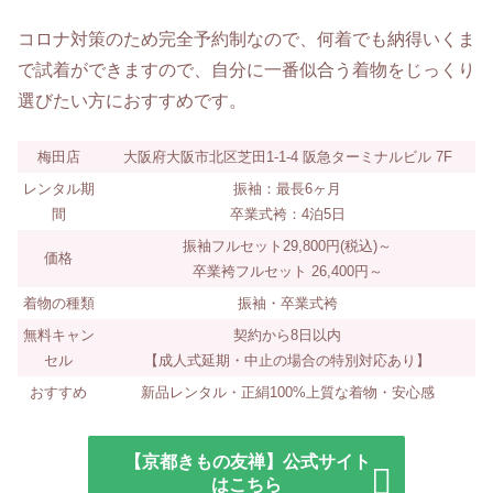
コロナ対策のため完全予約制なので、何着でも納得いくま
で試着ができますので、自分に一番似合う着物をじっくり
選びたい方におすすめです。
梅田店
大阪府大阪市北区芝田1-1-4 阪急ターミナルビル 7F
レンタル期
振袖：最長6ヶ月
間
卒業式袴：4泊5日
振袖フルセット
29,800円
(税込)～
価格
卒業袴フルセット 26,400円～
着物の種類
振袖・卒業式袴
無料キャン
契約から8日以内
セル
【成人式延期・中止の場合の特別対応あり】
おすすめ
新品レンタル・正絹100%上質な着物・安心感
【京都きもの友禅】公式サイト
はこちら