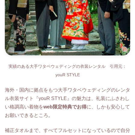
実績のある大手ワタベウェディングの衣装レンタル 引用元：
youR STYLE
海外・国内に拠点をもつ大手ワタベウェディングのレンタ
ル衣装サイト『youR STYLE』の魅力は、礼装にふさわし
い格調高い着物を
web限定特典でお得
に、しかも安心して
お願いできるところ。
補正タオルまで、すべてフルセットになっているので自分