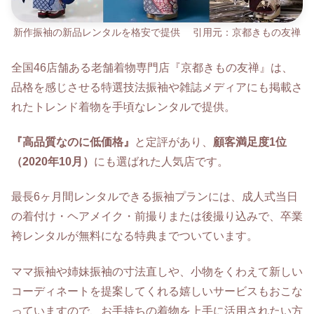
新作振袖の新品レンタルを格安で提供 引用元：京都きもの友禅
全国46店舗ある老舗着物専門店『京都きもの友禅』は、
品格を感じさせる特選技法振袖や雑誌メディアにも掲載さ
れたトレンド着物を手頃なレンタルで提供。
『高品質なのに低価格』
と定評があり、
顧客満足度1位
（2020年10月）
にも選ばれた人気店です。
最長6ヶ月間レンタルできる振袖プランには、成人式当日
の着付け・ヘアメイク・前撮りまたは後撮り込みで、卒業
袴レンタルが無料になる特典までついています。
ママ振袖や姉妹振袖の寸法直しや、小物をくわえて新しい
コーディネートを提案してくれる嬉しいサービスもおこな
っていますので、お手持ちの着物を上手に活用されたい方