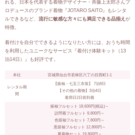
れる、日本を代表する着物デザイナー・斉藤上太郎さんプ
ロデュースのブランド着物『JOTARO SAITO』もレンタ
ルできるなど、
流行に敏感な方々にも満足できる品揃え
が
特徴。
着付けを自分でできるようになりたい方には、おうち時間
を利用したユニークなサービス『着付け体験キット（13
泊14日）』も好評です。
本社
宮城県仙台市若林区六丁の目西町1-1
【振袖・七五三衣装】 7泊8日
レンタル期
【その他の着物】3泊4日
間
着用日2日前到着
振袖フルセット 19,600円(税込)～
訪問着フルセット 9,800円～
色留袖フルセット 7,800円～
黒留袖フルセット 12,800円～
夏着物セット 19,800円～