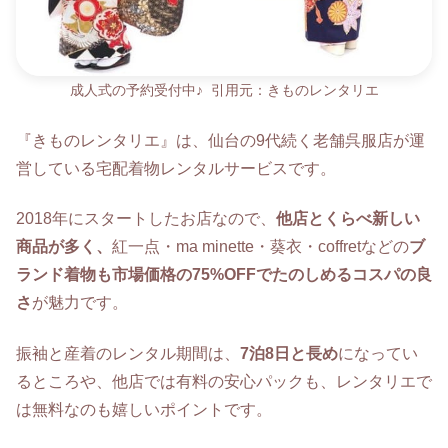
成人式の予約受付中♪
引用元：きものレンタリエ
『きものレンタリエ』は、仙台の9代続く老舗呉服店が運
営している宅配着物レンタルサービスです。
2018年にスタートしたお店なので、
他店とくらべ新しい
商品が多く、
紅一点・ma minette・葵衣・coffretなどの
ブ
ランド着物も市場価格の75%OFFでたのしめるコスパの良
さ
が魅力です。
振袖と産着のレンタル期間は、
7泊8日と長め
になってい
るところや、他店では有料の安心パックも、レンタリエで
は無料なのも嬉しいポイントです。