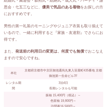
結婚式・園遊会・叙勲式・結納式・成人式・パーティ・謝
恩会・七五三などに、
優美で気品のある着物
をお探しの方
におすすめです。
男性の第一礼装のモーニングやジュニア衣装も取り揃えて
いるので、一緒に利用すると『家族・友達割』でさらにお
得です。
また、
発送前の利用日の変更は、何度でも無償
でおこなえ
ますので安心ですね。
京都府京都市中京区御池通烏丸東入笹屋町435番地 京都
本社
御池第一生命ビル7F
レンタル期
3泊4日
間
長期レンタルも可能
振袖 15,400円（税込）～
色留袖 19,800円～
訪問着16,500円～