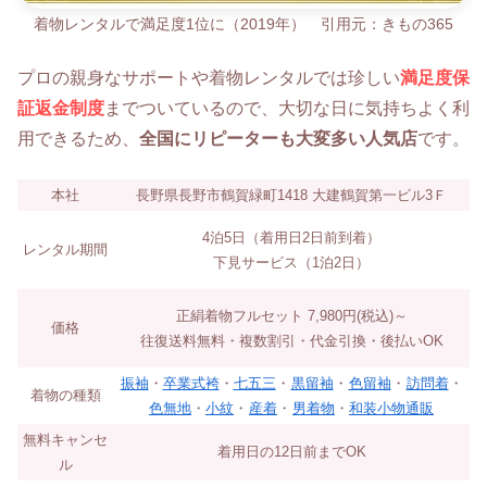
着物レンタルで満足度1位に（2019年） 引用元：きもの365
プロの親身なサポートや着物レンタルでは珍しい
満足度保
証返金制度
までついているので、大切な日に気持ちよく利
用できるため、
全国にリピーターも大変多い人気店
です。
本社
長野県長野市鶴賀緑町1418 大建鶴賀第一ビル3Ｆ
4泊5日（着用日2日前到着）
レンタル期間
下見サービス（1泊2日）
正絹着物フルセット 7,980円(税込)～
価格
往復送料無料・複数割引・代金引換・後払いOK
振袖
・
卒業式袴
・
七五三
・
黒留袖
・
色留袖
・
訪問着
・
着物の種類
色無地
・
小紋
・
産着
・
男着物
・
和装小物通販
無料キャンセ
着用日の12日前までOK
ル