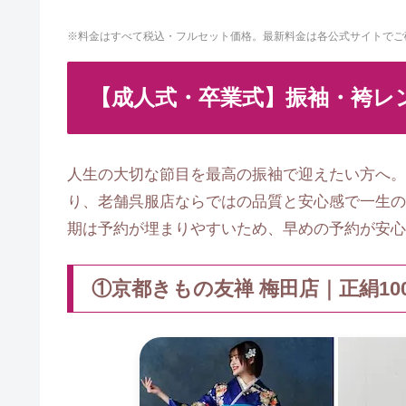
※料金はすべて税込・フルセット価格。最新料金は各公式サイトでご
【成人式・卒業式】振袖・袴レ
人生の大切な節目を最高の振袖で迎えたい方へ。
り、老舗呉服店ならではの品質と安心感で一生の
期は予約が埋まりやすいため、早めの予約が安心
①京都きもの友禅 梅田店｜正絹1