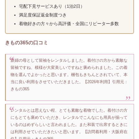
宅配下見サービスあり（1泊2日）
満足度保証返金制度つき
着物好きの方々から高評価・全国にリピーター多数
きもの365の口コミ
新婦の母として留袖をレンタルしました。着付けの方から素敵な
留袖ですね、模様が大変美しいですねと褒められました。この着
物を選んでよかったと思います。梱包もきちんとされていて、本
当に良い利用をさせていただきました。【2026年利用】引用元：
きもの365
レンタルとは思えない程、とても素敵な着物でした。着付けの方
にもとても褒めていただき、レンタルでこんなにも用具が揃って
いるのはめずらしいと言われました。また和装で出席するときに
は利用させていただきたいと思います。【訪問着利用・大阪府在
住】引用元：きもの365