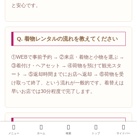
と安心です。
Q. 着物レンタルの流れを教えてください
①WEBで事前予約 → ②来店・着物と小物を選ぶ →
③着付け・ヘアセット → ④荷物を預けて観光スタ
ート → ⑤返却時間までにお店へ返却 → ⑥荷物を受
け取って終了、という流れが一般的です。着替えは
早いお店では30分程度で完了します。
Q. 心斎橋で着物映えする撮影スポットは
どこですか？
メニュー
ホーム
検索
トップ
サイドバー