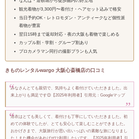
なんば・道頓堀から徒歩圏内の好立地
観光着物が3,300円〜着付け・ヘアセット込みで格安
当日予約OK・レトロモダン・アンティークなど個性派
着物が豊富
翌日15時まで返却対応・夜の大阪も着物で楽しめる
カップル割・学割・グループ割あり
プロカメラマン同行の撮影プランも人気
きものレンタルwargo 大阪心斎橋店の口コミ
みなさんとても親切で、気持ちよく着付けていただきました。出
来上がりも満足です😊【2025年利用者】引用元：Googleマップ
浴衣はとても美しくて、着付けも丁寧にしていただきました。初
めての体験でしたが、とても安心して楽しむことができました。
おかげさまで、大阪旅行が思い出いっぱいの素敵な旅になりまし
た！また機会があればぜひ利用したいです。【2025年利用者】引