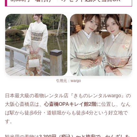
引用元：wargo
日本最大級の着物レンタル店『きものレンタルwargo』の
大阪心斎橋店は、
心斎橋OPAキレイ館2階
に位置し、なん
ば駅から徒歩6分・道頓堀からも徒歩4分という好立地で
す。
観光用の着物は
3,300円（税込）〜と格安で、かんざしを