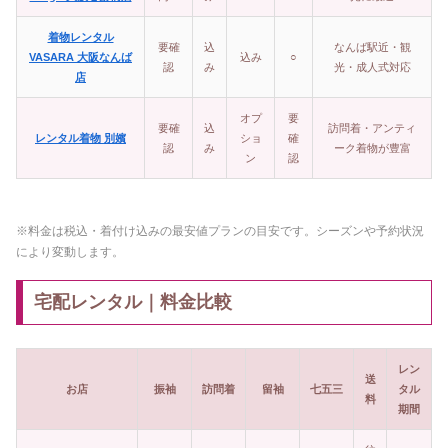
着物レンタル
要確
込
なんば駅近・観
VASARA 大阪なんば
込み
○
認
み
光・成人式対応
店
オプ
要
要確
込
訪問着・アンティ
レンタル着物 別嬪
ショ
確
認
み
ーク着物が豊富
ン
認
※料金は税込・着付け込みの最安値プランの目安です。シーズンや予約状況
により変動します。
宅配レンタル｜料金比較
レン
送
お店
振袖
訪問着
留袖
七五三
タル
料
期間