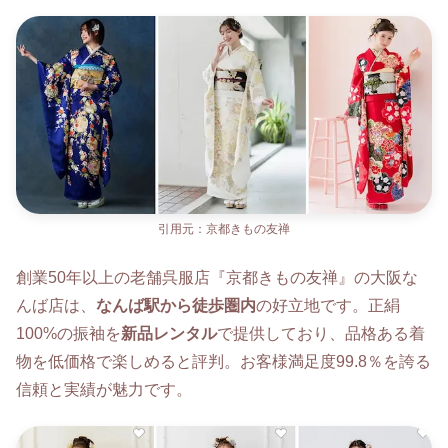
引用元：京都きもの友禅
創業50年以上の老舗呉服店『京都きもの友禅』の大阪な
んば店は、
なんば駅から徒歩圏内
の好立地です。正絹
100%の振袖を
新品レンタル
で提供しており、品格ある着
物を低価格で楽しめると評判。お客様満足度99.8％を誇る
信頼と実績が魅力です。