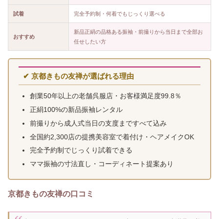
試着
完全予約制・何着でもじっくり選べる
新品正絹の品格ある振袖・前撮りから当日まで全部お
おすすめ
任せしたい方
✔ 京都きもの友禅が選ばれる理由
創業50年以上の老舗呉服店・お客様満足度99.8％
正絹100%の新品振袖レンタル
前撮りから成人式当日の支度まですべて込み
全国約2,300店の提携美容室で着付け・ヘアメイクOK
完全予約制でじっくり試着できる
ママ振袖の寸法直し・コーディネート提案あり
京都きもの友禅の口コミ