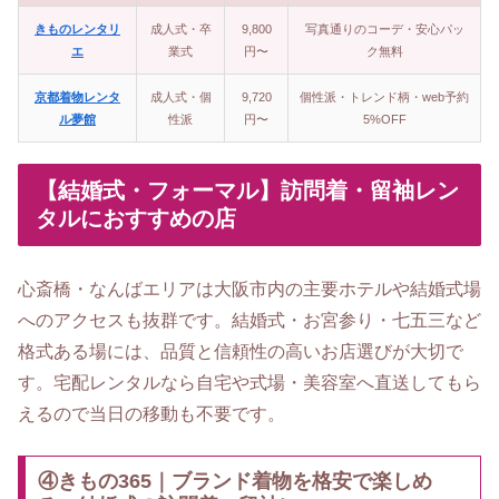
きものレンタリ
成人式・卒
9,800
写真通りのコーデ・安心パッ
エ
業式
円〜
ク無料
京都着物レンタ
成人式・個
9,720
個性派・トレンド柄・web予約
ル夢館
性派
円〜
5%OFF
【結婚式・フォーマル】訪問着・留袖レン
タルにおすすめの店
心斎橋・なんばエリアは大阪市内の主要ホテルや結婚式場
へのアクセスも抜群です。結婚式・お宮参り・七五三など
格式ある場には、品質と信頼性の高いお店選びが大切で
す。宅配レンタルなら自宅や式場・美容室へ直送してもら
えるので当日の移動も不要です。
④きもの365｜ブランド着物を格安で楽しめ