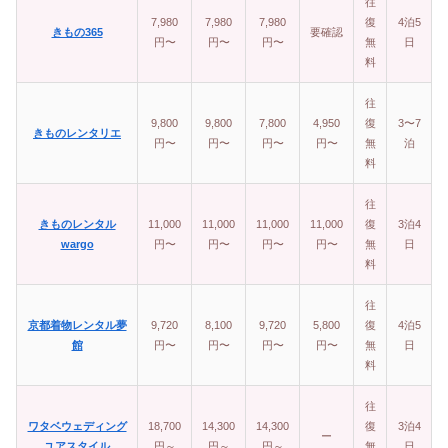
往
7,980
7,980
7,980
復
4泊5
きもの365
要確認
円〜
円〜
円〜
無
日
料
往
9,800
9,800
7,800
4,950
復
3〜7
きものレンタリエ
円〜
円〜
円〜
円〜
無
泊
料
往
きものレンタル
11,000
11,000
11,000
11,000
復
3泊4
wargo
円〜
円〜
円〜
円〜
無
日
料
往
京都着物レンタル夢
9,720
8,100
9,720
5,800
復
4泊5
館
円〜
円〜
円〜
円〜
無
日
料
往
ワタベウェディング
18,700
14,300
14,300
復
3泊4
ー
ユアスタイル
円～
円～
円～
無
日