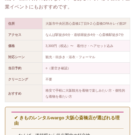
業イベントにもおすすめです。
住所
大阪市中央区西心斎橋1丁目9-2 心斎橋OPAキレイ館2F
アクセス
なんば駅徒歩6分・道頓堀徒歩4分・心斎橋駅徒歩7分
価格
3,300円（税込）〜 着付け・ヘアセット込み
対応シーン
観光・街歩き・浴衣・フォーマル
当日予約
○（要空き確認）
クリーニング
不要
格安で手軽に大阪観光を着物で楽しみたい方・個性的
おすすめ
な着物を着たい方
✔ きものレンタルwargo 大阪心斎橋店が選ばれる理
由