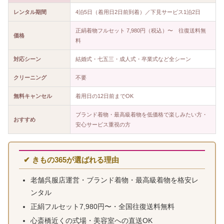
レンタル期間
4泊5日（着用日2日前到着）／下見サービス1泊2日
正絹着物フルセット 7,980円（税込）〜 往復送料無
価格
料
対応シーン
結婚式・七五三・成人式・卒業式など全シーン
クリーニング
不要
無料キャンセル
着用日の12日前までOK
ブランド着物・最高級着物を低価格で楽しみたい方・
おすすめ
安心サービス重視の方
✔ きもの365が選ばれる理由
老舗呉服店運営・ブランド着物・最高級着物を格安レ
ンタル
正絹フルセット7,980円〜・全国往復送料無料
心斎橋近くの式場・美容室への直送OK