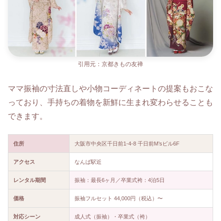
引用元：京都きもの友禅
ママ振袖の寸法直しや小物コーディネートの提案もおこな
っており、手持ちの着物を新鮮に生まれ変わらせることも
できます。
住所
大阪市中央区千日前1-4-8 千日前M’sビル6F
アクセス
なんば駅近
レンタル期間
振袖：最長6ヶ月／卒業式袴：4泊5日
価格
振袖フルセット 44,000円（税込）〜
対応シーン
成人式（振袖）・卒業式（袴）