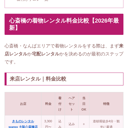
心斎橋の着物レンタル料金比較【2026年最
新】
心斎橋・なんばエリアで着物レンタルをする際は、まず
来
店レンタル
か
宅配レンタル
かを決めるのが最初のステップ
です。
来店レンタル｜料金比較
着
ヘア
当
お店
料金
付
セッ
日
特徴
け
ト
OK
きものレンタル
3,300
込
道頓堀徒歩4分・観
込み
○
wargo 大阪心斎橋店
円〜
み
光に最適